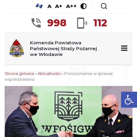
A
A+
A++
998
112
Komenda Powiatowa
Państwowej Straży Pożarnej
we Włodawie
Strona główna
»
Aktualności
»
Porozumienie w sprawie
współdziałania.
Ot