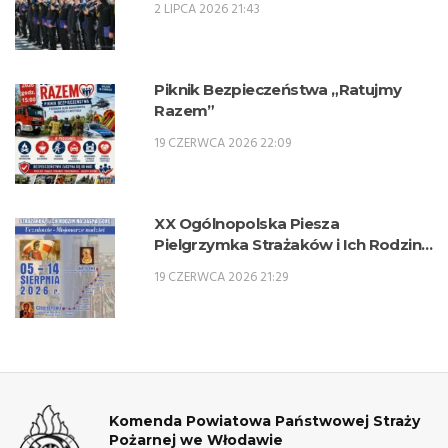
2 LIPCA 2026 21:43
zawodowe w zawodzie technik
pożarnictwa (KKZ) w roku szkolnym
2026/2027.
Piknik Bezpieczeństwa „Ratujmy
Razem”
19 CZERWCA 2026 22:09
XX Ogólnopolska Piesza
Pielgrzymka Strażaków i Ich Rodzin
na Jasną Górę – 5-14 sierpnia 2026 r.
19 CZERWCA 2026 21:29
Komenda Powiatowa Państwowej Straży
Pożarnej we Włodawie