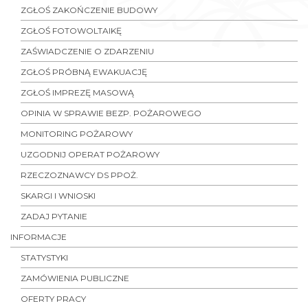
ZGŁOŚ ZAKOŃCZENIE BUDOWY
ZGŁOŚ FOTOWOLTAIKĘ
ZAŚWIADCZENIE O ZDARZENIU
ZGŁOŚ PRÓBNĄ EWAKUACJĘ
ZGŁOŚ IMPREZĘ MASOWĄ
OPINIA W SPRAWIE BEZP. POŻAROWEGO
MONITORING POŻAROWY
UZGODNIJ OPERAT POŻAROWY
RZECZOZNAWCY DS PPOŻ.
SKARGI I WNIOSKI
ZADAJ PYTANIE
INFORMACJE
STATYSTYKI
ZAMÓWIENIA PUBLICZNE
OFERTY PRACY