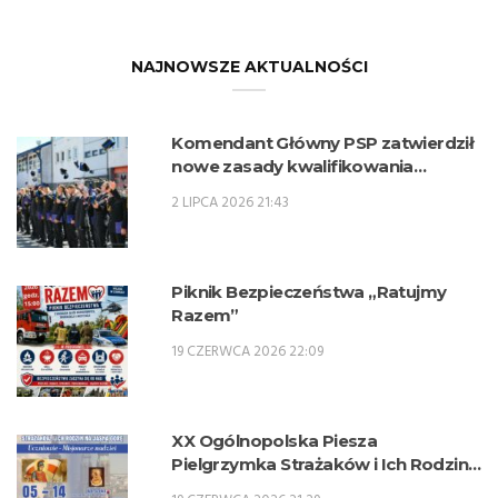
NAJNOWSZE AKTUALNOŚCI
Komendant Główny PSP zatwierdził
nowe zasady kwalifikowania
kandydatów na kwalifikacyjne kursy
2 LIPCA 2026 21:43
zawodowe w zawodzie technik
pożarnictwa (KKZ) w roku szkolnym
2026/2027.
Piknik Bezpieczeństwa „Ratujmy
Razem”
19 CZERWCA 2026 22:09
XX Ogólnopolska Piesza
Pielgrzymka Strażaków i Ich Rodzin
na Jasną Górę – 5-14 sierpnia 2026 r.