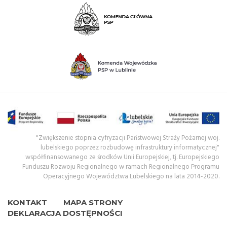
"Zwiększenie stopnia cyfryzacji Państwowej Straży Pożarnej woj.
lubelskiego poprzez rozbudowę infrastruktury informatycznej"
współfinansowanego ze środków Unii Europejskiej, tj. Europejskiego
Funduszu Rozwoju Regionalnego w ramach Regionalnego Programu
Operacyjnego Województwa Lubelskiego na lata 2014-2020.
KONTAKT
MAPA STRONY
DEKLARACJA DOSTĘPNOŚCI