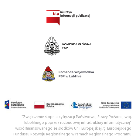
"Zwiększenie stopnia cyfryzacji Państwowej Straży Pożarnej woj.
lubelskiego poprzez rozbudowę infrastruktury informatycznej"
współfinansowanego ze środków Unii Europejskiej, tj. Europejskiego
Funduszu Rozwoju Regionalnego w ramach Regionalnego Programu