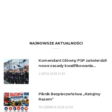
NAJNOWSZE AKTUALNOŚCI
Komendant Główny PSP zatwierdził
nowe zasady kwalifikowania
kandydatów na kwalifikacyjne kursy
2 LIPCA 2026 21:43
zawodowe w zawodzie technik
pożarnictwa (KKZ) w roku szkolnym
2026/2027.
Piknik Bezpieczeństwa „Ratujmy
Razem”
19 CZERWCA 2026 22:09