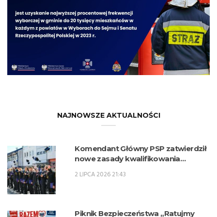
NAJNOWSZE AKTUALNOŚCI
Komendant Główny PSP zatwierdził
nowe zasady kwalifikowania
kandydatów na kwalifikacyjne kursy
2 LIPCA 2026 21:43
zawodowe w zawodzie technik
pożarnictwa (KKZ) w roku szkolnym
2026/2027.
Piknik Bezpieczeństwa „Ratujmy