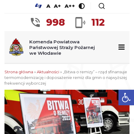
A
A+
A++
998
112
Komenda Powiatowa
Państwowej Straży Pożarnej
we Włodawie
Strona główna
»
Aktualności
»
„Bitwa o remizy” – rząd sfinansuje
termomodernizację i doposażenie remiz dla gmin o najwyższej
frekwencji wyborczej
Ot