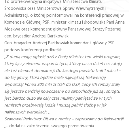
To profrekwencyjna inicjatywa Ministerstwa Klimatu i
Środowiska oraz Ministerstwa Spraw Wewnętrznych i
Administracji, o której poinformowali na konferencji prasowej w
Komendzie Głównej PSP, minister klimatu i środowiska Pani Anna
Moskwa oraz komendant główny Państwowej Straży Pożarnej
gen. brygadier Andrzej Bartkowiak.
Gen. brygadier Andrzej Bartkowiak komendant główny PSP
podczas konferencji podkreślił:
„Z dumą mogę ogłosić dziś z Panią Minister ten wielki program,
który łączy element wsparcia tych, którzy na co dzień nas ratują
ale też element demokracji. Do każdego powiatu trafi 1 mln zł –
do tej gminy, która będzie miała największą frekwencję
wyborczą! Ponad 300 mln zł trafi do OSP, żeby ich remizy stały
się jeszcze bardziej nowoczesne bo samochody już są , sprzętu
jest bardzo dużo ale cały czas musimy pamiętać że w tych
remizach przebywają ludzie i muszą pełnić służbę w jak
najlepszych warunkach. „
Szanowni Pańwtwo: Bitwa o remizy – zapraszamy do frekwencji!
„
– dodał na zakończenie swojego przemówienia.