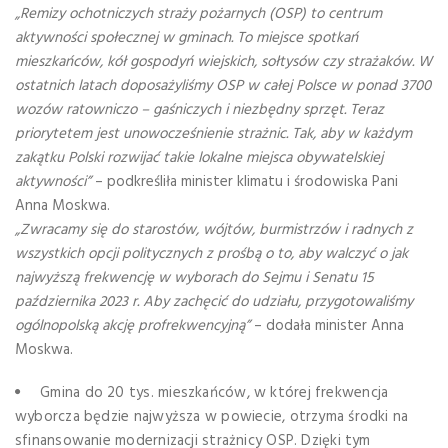
„Remizy ochotniczych straży pożarnych (OSP) to centrum
aktywności społecznej w gminach. To miejsce spotkań
mieszkańców, kół gospodyń wiejskich, sołtysów czy strażaków. W
ostatnich latach doposażyliśmy OSP w całej Polsce w ponad 3700
wozów ratowniczo – gaśniczych i niezbędny sprzęt. Teraz
priorytetem jest unowocześnienie strażnic. Tak, aby w każdym
zakątku Polski rozwijać takie lokalne miejsca obywatelskiej
aktywności”
– podkreśliła minister klimatu i środowiska Pani
Anna Moskwa.
„Zwracamy się do starostów, wójtów, burmistrzów i radnych z
wszystkich opcji politycznych z prośbą o to, aby walczyć o jak
najwyższą frekwencję w wyborach do Sejmu i Senatu 15
października 2023 r. Aby zachęcić do udziału, przygotowaliśmy
ogólnopolską akcję profrekwencyjną”
– dodała minister Anna
Moskwa.
Gmina do 20 tys. mieszkańców, w której frekwencja
wyborcza będzie najwyższa w powiecie, otrzyma środki na
sfinansowanie modernizacji strażnicy OSP. Dzięki tym