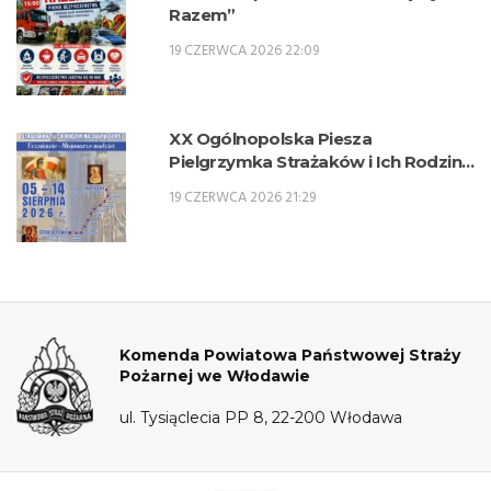
Razem”
19 CZERWCA 2026 22:09
XX Ogólnopolska Piesza
Pielgrzymka Strażaków i Ich Rodzin
na Jasną Górę – 5-14 sierpnia 2026 r.
19 CZERWCA 2026 21:29
Komenda Powiatowa Państwowej Straży
Pożarnej we Włodawie
ul. Tysiąclecia PP 8, 22-200 Włodawa