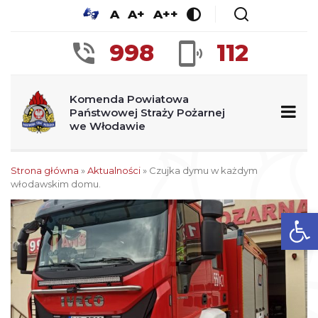
A
A+
A++
998
112
Komenda Powiatowa
Państwowej Straży Pożarnej
we Włodawie
Strona główna
»
Aktualności
»
Czujka dymu w każdym
włodawskim domu.
Ot