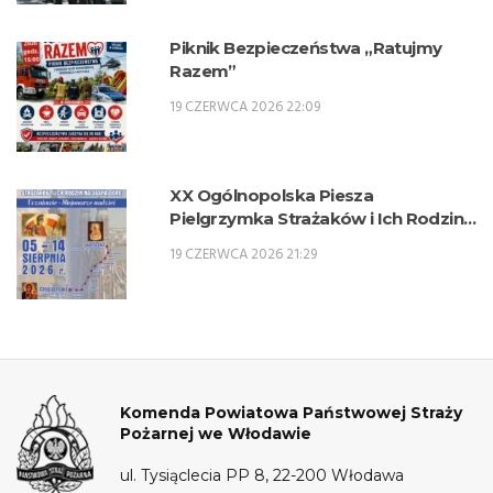
2026/2027.
Piknik Bezpieczeństwa „Ratujmy
Razem”
19 CZERWCA 2026 22:09
XX Ogólnopolska Piesza
Pielgrzymka Strażaków i Ich Rodzin
na Jasną Górę – 5-14 sierpnia 2026 r.
19 CZERWCA 2026 21:29
Komenda Powiatowa Państwowej Straży
Pożarnej we Włodawie
ul. Tysiąclecia PP 8, 22-200 Włodawa