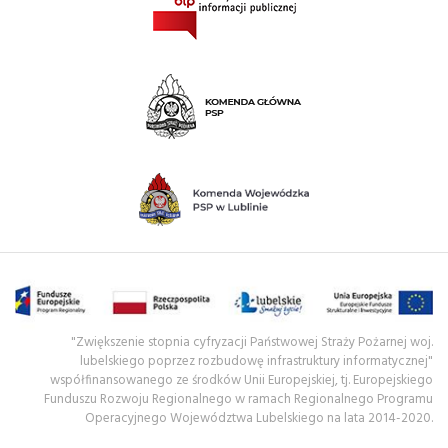
"Zwiększenie stopnia cyfryzacji Państwowej Straży Pożarnej woj.
lubelskiego poprzez rozbudowę infrastruktury informatycznej"
współfinansowanego ze środków Unii Europejskiej, tj. Europejskiego
Funduszu Rozwoju Regionalnego w ramach Regionalnego Programu
Operacyjnego Województwa Lubelskiego na lata 2014-2020.