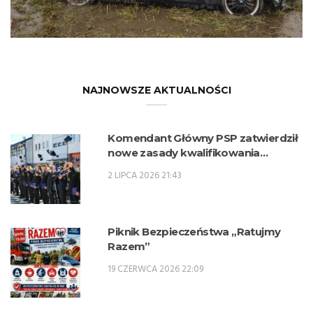
NAJNOWSZE AKTUALNOŚCI
Komendant Główny PSP zatwierdził
nowe zasady kwalifikowania
kandydatów na kwalifikacyjne kursy
2 LIPCA 2026 21:43
zawodowe w zawodzie technik
pożarnictwa (KKZ) w roku szkolnym
2026/2027.
Piknik Bezpieczeństwa „Ratujmy
Razem”
19 CZERWCA 2026 22:09