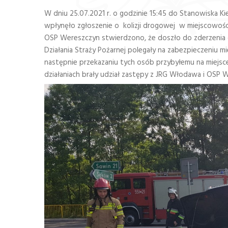
W dniu 25.07.2021 r. o godzinie 15:45 do Stanowisk
wpłynęło zgłoszenie o kolizji drogowej w miejscowości
OSP Wereszczyn stwierdzono, że doszło do zderzen
Działania Straży Pożarnej polegały na zabezpieczeniu 
następnie przekazaniu tych osób przybyłemu na miej
działaniach brały udział zastępy z JRG Włodawa i OSP 