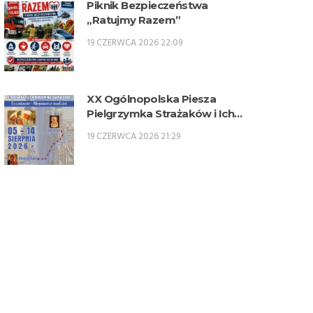
Piknik Bezpieczeństwa
„Ratujmy Razem”
19 CZERWCA 2026 22:09
XX Ogólnopolska Piesza
Pielgrzymka Strażaków i Ich
Rodzin na Jasną Górę – 5-14
19 CZERWCA 2026 21:29
sierpnia 2026 r.