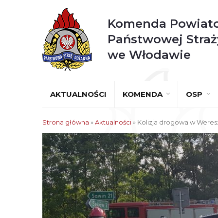
Komenda Powiat
Państwowej Straż
we Włodawie
AKTUALNOŚCI
KOMENDA
OSP
Strona główna
»
Aktualności
»
Kolizja drogowa w Weres