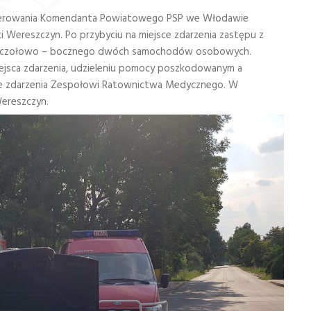
a Kierowania Komendanta Powiatowego PSP we Włodawie
 Wereszczyn. Po przybyciu na miejsce zdarzenia zastępu z
ia czołowo – bocznego dwóch samochodów osobowych.
miejsca zdarzenia, udzieleniu pomocy poszkodowanym a
sce zdarzenia Zespołowi Ratownictwa Medycznego. W
Wereszczyn.