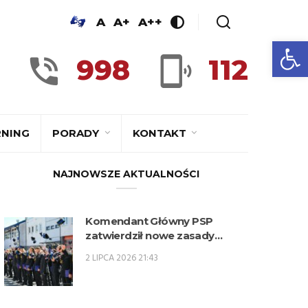
A
A+
A++
Ot
998
112
RNING
PORADY
KONTAKT
NAJNOWSZE AKTUALNOŚCI
Komendant Główny PSP
zatwierdził nowe zasady
kwalifikowania kandydatów na
2 LIPCA 2026 21:43
kwalifikacyjne kursy
zawodowe w zawodzie
technik pożarnictwa (KKZ) w
roku szkolnym 2026/2027.