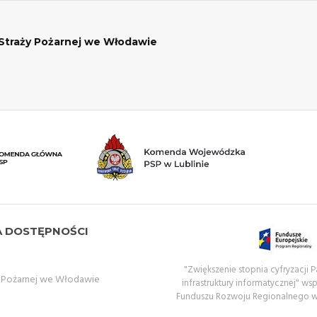
traży Pożarnej we Włodawie
A DOSTĘPNOŚCI
"Zwiększenie stopnia cyfryzacji
 Pożarnej we Włodawie
infrastruktury informatycznej" ws
Funduszu Rozwoju Regionalnego 