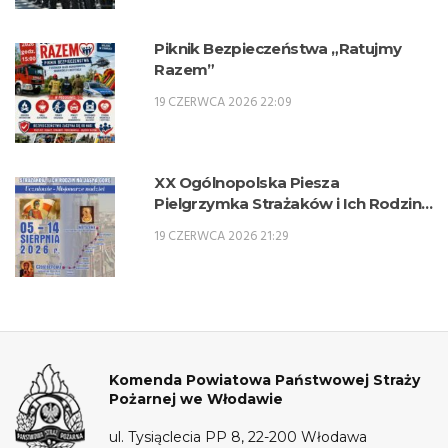
2026/2027.
Piknik Bezpieczeństwa „Ratujmy
Razem”
19 CZERWCA 2026 22:09
XX Ogólnopolska Piesza
Pielgrzymka Strażaków i Ich Rodzin
na Jasną Górę – 5-14 sierpnia 2026 r.
19 CZERWCA 2026 21:29
Komenda Powiatowa Państwowej Straży
Pożarnej we Włodawie
ul. Tysiąclecia PP 8, 22-200 Włodawa