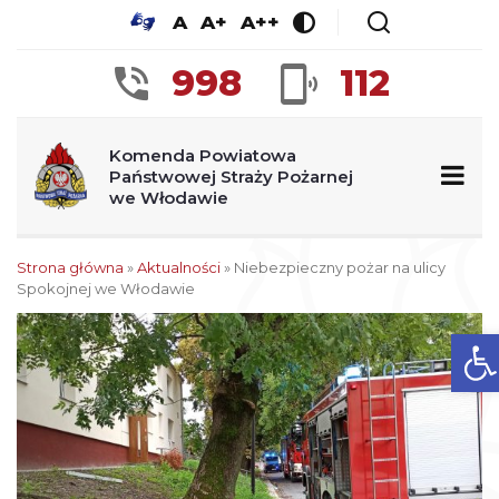
A
A+
A++
998
112
Komenda Powiatowa
Państwowej Straży Pożarnej
we Włodawie
Strona główna
»
Aktualności
»
Niebezpieczny pożar na ulicy
Spokojnej we Włodawie
Ot