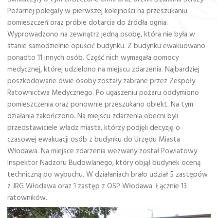
Pożarnej polegały w pierwszej kolejności na przeszukaniu
pomieszczeń oraz próbie dotarcia do źródła ognia.
Wyprowadzono na zewnątrz jedną osobę, która nie była w
stanie samodzielnie opuścić budynku. Z budynku ewakuowano
ponadto 11 innych osób. Część nich wymagała pomocy
medycznej, której udzielono na miejscu zdarzenia. Najbardziej
poszkodowane dwie osoby zostały zabrane przez Zespoły
Ratownictwa Medycznego. Po ugaszeniu pożaru oddymiono
pomieszczenia oraz ponownie przeszukano obiekt. Na tym
działania zakończono. Na miejscu zdarzenia obecni byli
przedstawiciele władz miasta, którzy podjęli decyzję o
czasowej ewakuacji osób z budynku do Urzędu Miasta
Włodawa. Na miejsce zdarzenia wezwany został Powiatowy
Inspektor Nadzoru Budowlanego, który objął budynek oceną
techniczną po wybuchu. W działaniach brało udział 5 zastępów
z JRG Włodawa oraz 1 zastęp z OSP Włodawa. Łącznie 13
ratowników.