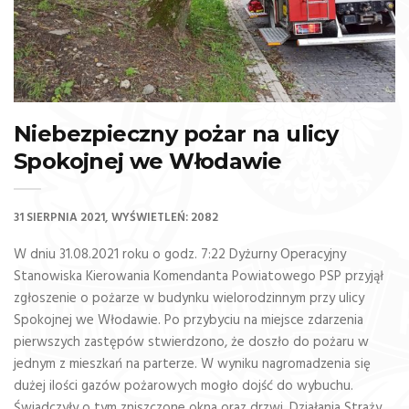
Niebezpieczny pożar na ulicy
Spokojnej we Włodawie
31 SIERPNIA 2021
WYŚWIETLEŃ: 2082
W dniu 31.08.2021 roku o godz. 7:22 Dyżurny Operacyjny
Stanowiska Kierowania Komendanta Powiatowego PSP przyjął
zgłoszenie o pożarze w budynku wielorodzinnym przy ulicy
Spokojnej we Włodawie. Po przybyciu na miejsce zdarzenia
pierwszych zastępów stwierdzono, że doszło do pożaru w
jednym z mieszkań na parterze. W wyniku nagromadzenia się
dużej ilości gazów pożarowych mogło dojść do wybuchu.
Świadczyły o tym zniszczone okna oraz drzwi. Działania Straży