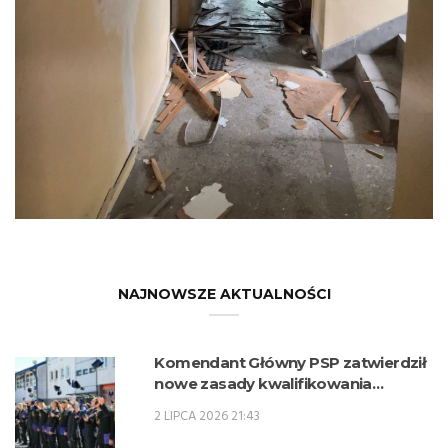
NAJNOWSZE AKTUALNOŚCI
Komendant Główny PSP zatwierdził
nowe zasady kwalifikowania
kandydatów na kwalifikacyjne kursy
2 LIPCA 2026 21:43
zawodowe w zawodzie technik
pożarnictwa (KKZ) w roku szkolnym