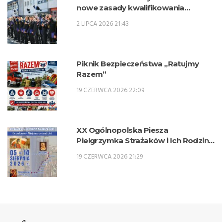
nowe zasady kwalifikowania
kandydatów na kwalifikacyjne kursy
2 LIPCA 2026 21:43
zawodowe w zawodzie technik
pożarnictwa (KKZ) w roku szkolnym
2026/2027.
Piknik Bezpieczeństwa „Ratujmy
Razem”
19 CZERWCA 2026 22:09
XX Ogólnopolska Piesza
Pielgrzymka Strażaków i Ich Rodzin
na Jasną Górę – 5-14 sierpnia 2026 r.
19 CZERWCA 2026 21:29