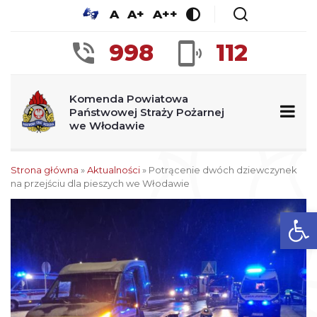
A
A+
A++
998
112
Komenda Powiatowa
Państwowej Straży Pożarnej
we Włodawie
Strona główna
»
Aktualności
»
Potrącenie dwóch dziewczynek
na przejściu dla pieszych we Włodawie
Ot