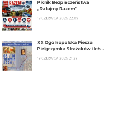
Piknik Bezpieczeństwa
„Ratujmy Razem”
19 CZERWCA 2026 22:09
XX Ogólnopolska Piesza
Pielgrzymka Strażaków i Ich
Rodzin na Jasną Górę – 5-14
19 CZERWCA 2026 21:29
sierpnia 2026 r.