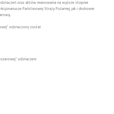
 odznaczeń oraz aktów mianowania na wyższe stopnie
kcjonariusze Państwowej Straży Pożarnej, jak i druhowie
arową.
owej” odznaczony został:
pożarowej” odznaczeni