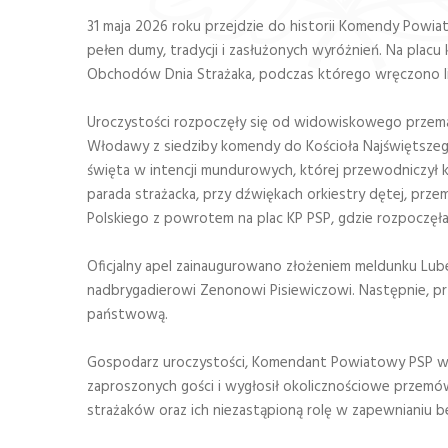
31 maja 2026 roku przejdzie do historii Komendy Powi
pełen dumy, tradycji i zasłużonych wyróżnień. Na plac
Obchodów Dnia Strażaka, podczas którego wręczono l
Uroczystości rozpoczęły się od widowiskowego przemar
Włodawy z siedziby komendy do Kościoła Najświętsze
święta w intencji mundurowych, której przewodniczył 
parada strażacka, przy dźwiękach orkiestry dętej, prz
Polskiego z powrotem na plac KP PSP, gdzie rozpoczęła s
Oficjalny apel zainaugurowano złożeniem meldunku L
nadbrygadierowi Zenonowi Pisiewiczowi. Następnie, p
państwową.
Gospodarz uroczystości, Komendant Powiatowy PSP we
zaproszonych gości i wygłosił okolicznościowe przemów
strażaków oraz ich niezastąpioną rolę w zapewnianiu