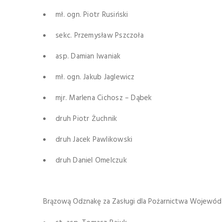
mł. ogn. Piotr Rusiński
sekc. Przemysław Pszczoła
asp. Damian Iwaniak
mł. ogn. Jakub Jaglewicz
mjr. Marlena Cichosz – Dąbek
druh Piotr Żuchnik
druh Jacek Pawlikowski
druh Daniel Omelczuk
Brązową Odznakę za Zasługi dla Pożarnictwa Wojewódz