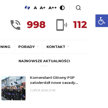
A
A+
A++
Ot
998
112
RNING
PORADY
KONTAKT
NAJNOWSZE AKTUALNOŚCI
Komendant Główny PSP
zatwierdził nowe zasady
kwalifikowania kandydatów na
2 LIPCA 2026 21:43
kwalifikacyjne kursy
zawodowe w zawodzie
technik pożarnictwa (KKZ) w
roku szkolnym 2026/2027.