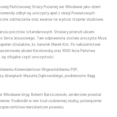
atowej Państwowej Straży Pożarnej we Włodawie jako dzień
u komendy odbył się uroczysty apel z okazji Powiatowych
iczne odznaczenia oraz awanse na wyższe stopnie służbowe.
szu pocztów sztandarowych. Strażacy przeszli ulicami
go Serca Jezusowego. Tam odprawiona została uroczysta Msza
kapelan strażaków, ks. kanonik Marek Kot. Po nabożeństwie
emaszerowała ulicami Korolowską oraz 1000-lecia Państwa
ię oficjalna część uroczystości.
ubelskiemu Komendantowi Wojewódzkiemu PSP,
rzy dźwiękach Mazurka Dąbrowskiego, podniesiono flagę
 Włodawie bryg. Robert Barszczewski, serdecznie powitał
ienie. Podkreślił w nim trud codziennej służby, poświęcenie
 bezpieczeństwa mieszkańcom powiatu.