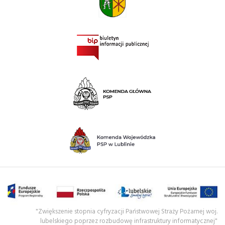
"Zwiększenie stopnia cyfryzacji Państwowej Straży Pożarnej woj.
lubelskiego poprzez rozbudowę infrastruktury informatycznej"