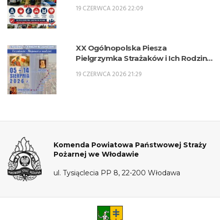
19 CZERWCA 2026 22:09
XX Ogólnopolska Piesza
Pielgrzymka Strażaków i Ich Rodzin
na Jasną Górę – 5-14 sierpnia 2026 r.
19 CZERWCA 2026 21:29
Komenda Powiatowa Państwowej Straży
Pożarnej we Włodawie
ul. Tysiąclecia PP 8, 22-200 Włodawa