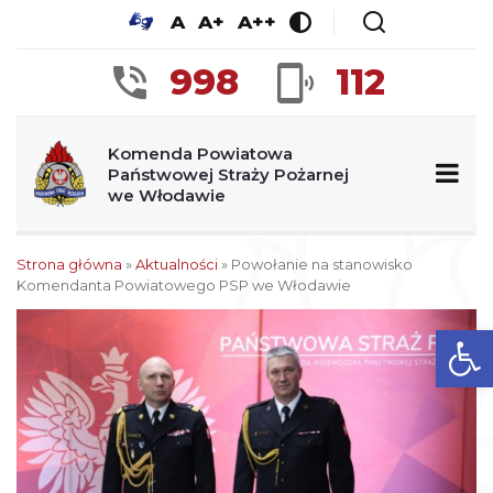
A
A+
A++
998
112
Komenda Powiatowa
Państwowej Straży Pożarnej
we Włodawie
Strona główna
»
Aktualności
»
Powołanie na stanowisko
Komendanta Powiatowego PSP we Włodawie
Ot