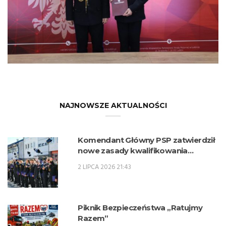
NAJNOWSZE AKTUALNOŚCI
Komendant Główny PSP zatwierdził
nowe zasady kwalifikowania
kandydatów na kwalifikacyjne kursy
2 LIPCA 2026 21:43
zawodowe w zawodzie technik
pożarnictwa (KKZ) w roku szkolnym
2026/2027.
Piknik Bezpieczeństwa „Ratujmy
Razem”