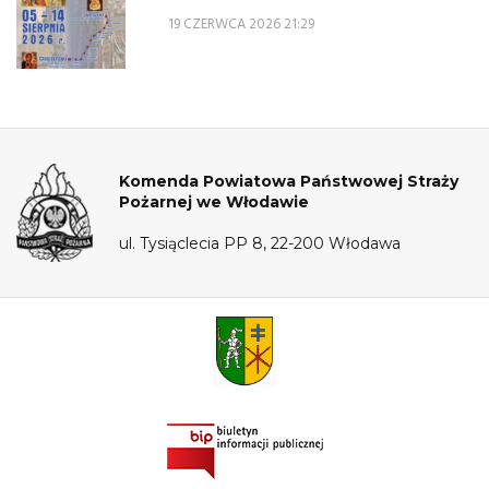
na Jasną Górę – 5-14 sierpnia 2026 r.
19 CZERWCA 2026 21:29
Komenda Powiatowa Państwowej Straży
Pożarnej we Włodawie
ul. Tysiąclecia PP 8, 22-200 Włodawa