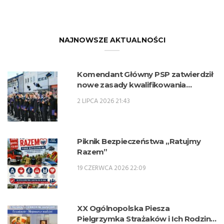
NAJNOWSZE AKTUALNOŚCI
Komendant Główny PSP zatwierdził
nowe zasady kwalifikowania
kandydatów na kwalifikacyjne kursy
2 LIPCA 2026 21:43
zawodowe w zawodzie technik
pożarnictwa (KKZ) w roku szkolnym
2026/2027.
Piknik Bezpieczeństwa „Ratujmy
Razem”
19 CZERWCA 2026 22:09
XX Ogólnopolska Piesza
Pielgrzymka Strażaków i Ich Rodzin