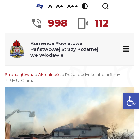
A
A+
A++
998
112
Komenda Powiatowa
Państwowej Straży Pożarnej
we Włodawie
Strona główna
»
Aktualności
»
Pożar budynku ubojni firmy
P.P.H.U. Gramar
Ot