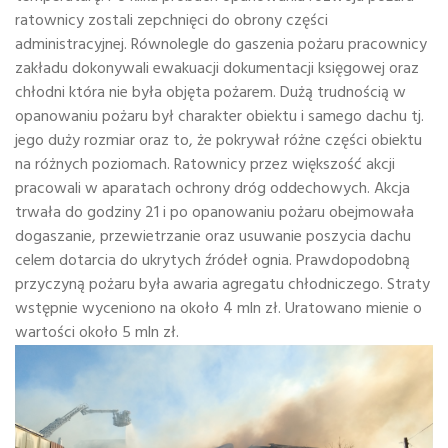
ratownicy zostali zepchnięci do obrony części
administracyjnej. Równolegle do gaszenia pożaru pracownicy
zakładu dokonywali ewakuacji dokumentacji księgowej oraz
chłodni która nie była objęta pożarem. Dużą trudnością w
opanowaniu pożaru był charakter obiektu i samego dachu tj.
jego duży rozmiar oraz to, że pokrywał różne części obiektu
na różnych poziomach. Ratownicy przez większość akcji
pracowali w aparatach ochrony dróg oddechowych. Akcja
trwała do godziny 21 i po opanowaniu pożaru obejmowała
dogaszanie, przewietrzanie oraz usuwanie poszycia dachu
celem dotarcia do ukrytych źródeł ognia. Prawdopodobną
przyczyną pożaru była awaria agregatu chłodniczego. Straty
wstępnie wyceniono na około 4 mln zł. Uratowano mienie o
wartości około 5 mln zł.