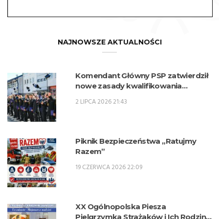
NAJNOWSZE AKTUALNOŚCI
Komendant Główny PSP zatwierdził
nowe zasady kwalifikowania
kandydatów na kwalifikacyjne kursy
2 LIPCA 2026 21:43
zawodowe w zawodzie technik
pożarnictwa (KKZ) w roku szkolnym
2026/2027.
Piknik Bezpieczeństwa „Ratujmy
Razem”
19 CZERWCA 2026 22:09
XX Ogólnopolska Piesza
Pielgrzymka Strażaków i Ich Rodzin