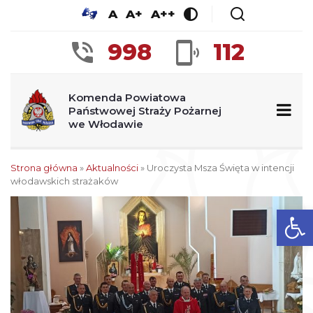
A
A+
A++
998
112
Komenda Powiatowa
Państwowej Straży Pożarnej
we Włodawie
Strona główna
»
Aktualności
»
Uroczysta Msza Święta w intencji
włodawskich strażaków
Ot