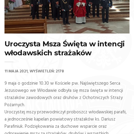
Uroczysta Msza Święta w intencji
włodawskich strażaków
11 MAJA 2021
WYŚWIETLEŃ: 2178
9 maja o godzinie 10.30 w Kościele pw. Najświętszego Serca
Jezusowego we Włodawie odbyła się msza święta w intencji
strażaków zawodowych oraz druhów z Ochotniczych Straży
Pożarnych.
Uroczystej mszy przewodniczył proboszcz włodawskiej parafii,
a jednocześnie kapelan powiatowy strażaków ks. Dariusz
Parafiniuk. Podziękowania za duchowe wsparcie oraz
odprawienie mszy za strażaków, druhów i wszystkich