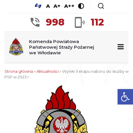
A
A+
A++
998
112
Komenda Powiatowa
Państwowej Straży Pożarnej
we Włodawie
Strona główna
»
Aktualności
»
Wyniki II etapu naboru do służby w
PSP w 2023 r.
Ot