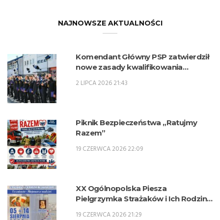
NAJNOWSZE AKTUALNOŚCI
Komendant Główny PSP zatwierdził
nowe zasady kwalifikowania
kandydatów na kwalifikacyjne kursy
2 LIPCA 2026 21:43
zawodowe w zawodzie technik
pożarnictwa (KKZ) w roku szkolnym
2026/2027.
Piknik Bezpieczeństwa „Ratujmy
Razem”
19 CZERWCA 2026 22:09
XX Ogólnopolska Piesza
Pielgrzymka Strażaków i Ich Rodzin
na Jasną Górę – 5-14 sierpnia 2026 r.
19 CZERWCA 2026 21:29