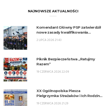
NAJNOWSZE AKTUALNOŚCI
Komendant Główny PSP zatwierdził
nowe zasady kwalifikowania
kandydatów na kwalifikacyjne kursy
2 LIPCA 2026 21:43
zawodowe w zawodzie technik
pożarnictwa (KKZ) w roku szkolnym
2026/2027.
Piknik Bezpieczeństwa „Ratujmy
Razem”
19 CZERWCA 2026 22:09
XX Ogólnopolska Piesza
Pielgrzymka Strażaków i Ich Rodzin
na Jasną Górę – 5-14 sierpnia 2026 r.
19 CZERWCA 2026 21:29