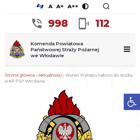
A
A+
A++
998
112
Komenda Powiatowa
Państwowej Straży Pożarnej
we Włodawie
Strona główna
»
Aktualności
»
Wyniki VI etapu naboru do służby
w KP PSP Włodawa
Ot