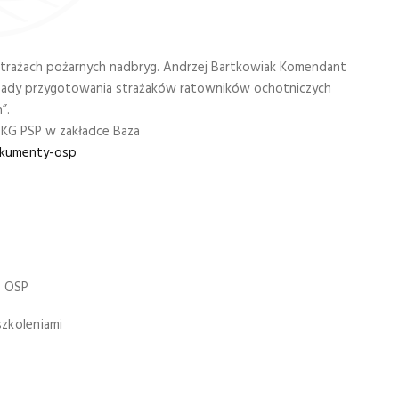
strażach pożarnych nadbryg. Andrzej Bartkowiak Komendant
asady przygotowania strażaków ratowników ochotniczych
”.
 KG PSP w zakładce Baza
okumenty-osp
w OSP
szkoleniami