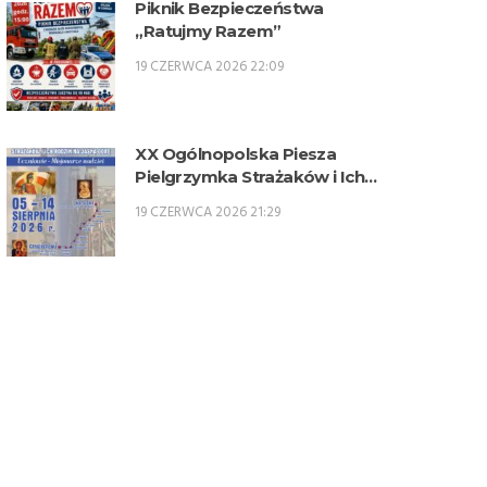
Piknik Bezpieczeństwa
„Ratujmy Razem”
19 CZERWCA 2026 22:09
XX Ogólnopolska Piesza
Pielgrzymka Strażaków i Ich
Rodzin na Jasną Górę – 5-14
19 CZERWCA 2026 21:29
sierpnia 2026 r.