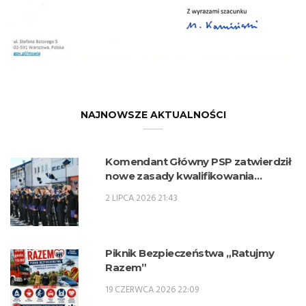
NAJNOWSZE AKTUALNOŚCI
Komendant Główny PSP zatwierdził
nowe zasady kwalifikowania
kandydatów na kwalifikacyjne kursy
2 LIPCA 2026 21:43
zawodowe w zawodzie technik
pożarnictwa (KKZ) w roku szkolnym
2026/2027.
Piknik Bezpieczeństwa „Ratujmy
Razem”
19 CZERWCA 2026 22:09