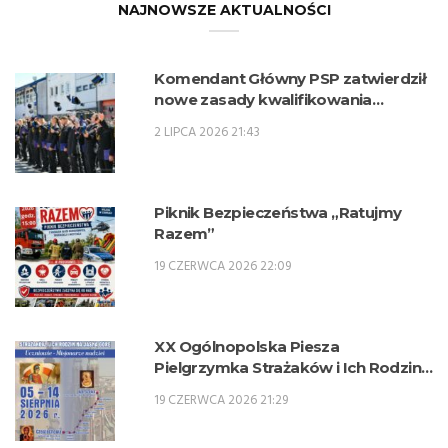
NAJNOWSZE AKTUALNOŚCI
Komendant Główny PSP zatwierdził
nowe zasady kwalifikowania
kandydatów na kwalifikacyjne kursy
2 LIPCA 2026 21:43
zawodowe w zawodzie technik
pożarnictwa (KKZ) w roku szkolnym
2026/2027.
Piknik Bezpieczeństwa „Ratujmy
Razem”
19 CZERWCA 2026 22:09
XX Ogólnopolska Piesza
Pielgrzymka Strażaków i Ich Rodzin
na Jasną Górę – 5-14 sierpnia 2026 r.
19 CZERWCA 2026 21:29