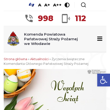
A
A+
A++
998
112
Komenda Powiatowa
Państwowej Straży Pożarnej
we Włodawie
Strona główna
»
Aktualności
»
Życzenia świąteczne
Komendanta Głównego Państwowej Straży Pożarnej
Ot