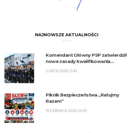
NAJNOWSZE AKTUALNOŚCI
Komendant Główny PSP zatwierdził
nowe zasady kwalifikowania
kandydatów na kwalifikacyjne kursy
2 LIPCA 2026 21:43
zawodowe w zawodzie technik
pożarnictwa (KKZ) w roku szkolnym
2026/2027.
Piknik Bezpieczeństwa „Ratujmy
Razem”
19 CZERWCA 2026 22:09