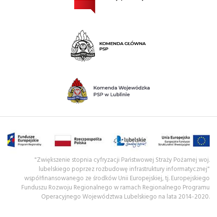
"Zwiększenie stopnia cyfryzacji Państwowej Straży Pożarnej woj.
lubelskiego poprzez rozbudowę infrastruktury informatycznej"
współfinansowanego ze środków Unii Europejskiej, tj. Europejskiego
Funduszu Rozwoju Regionalnego w ramach Regionalnego Programu
Operacyjnego Województwa Lubelskiego na lata 2014-2020.