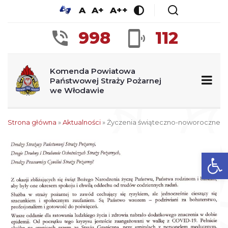
A
A+
A++
998
112
Komenda Powiatowa
Państwowej Straży Pożarnej
we Włodawie
Strona główna
»
Aktualności
»
Życzenia świąteczno-noworoczne
Ot