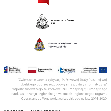
"Zwiększenie stopnia cyfryzacji Państwowej Straży Pożarnej woj.
lubelskiego poprzez rozbudowę infrastruktury informatycznej"
współfinansowanego ze środków Unii Europejskiej, tj. Europejskiego
Funduszu Rozwoju Regionalnego w ramach Regionalnego Programu
Operacyjnego Województwa Lubelskiego na lata 2014-2020.