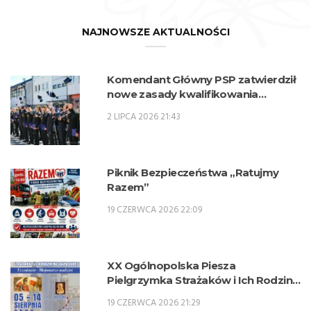
NAJNOWSZE AKTUALNOŚCI
Komendant Główny PSP zatwierdził
nowe zasady kwalifikowania
kandydatów na kwalifikacyjne kursy
2 LIPCA 2026 21:43
zawodowe w zawodzie technik
pożarnictwa (KKZ) w roku szkolnym
2026/2027.
Piknik Bezpieczeństwa „Ratujmy
Razem”
19 CZERWCA 2026 22:09
XX Ogólnopolska Piesza
Pielgrzymka Strażaków i Ich Rodzin
na Jasną Górę – 5-14 sierpnia 2026 r.
19 CZERWCA 2026 21:29