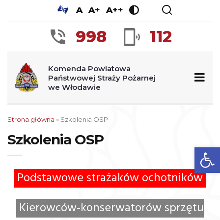
A
A+
A++
998
112
Komenda Powiatowa
Państwowej Straży Pożarnej
we Włodawie
Strona główna
»
Szkolenia OSP
Szkolenia OSP
Ot
Podstawowe strażaków ochotników
Kierowców-konserwatorów sprzętu