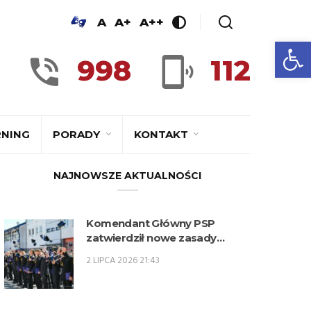
A
A+
A++
Ot
998
112
RNING
PORADY
KONTAKT
NAJNOWSZE AKTUALNOŚCI
Komendant Główny PSP
zatwierdził nowe zasady
kwalifikowania kandydatów na
2 LIPCA 2026 21:43
kwalifikacyjne kursy
zawodowe w zawodzie
technik pożarnictwa (KKZ) w
roku szkolnym 2026/2027.