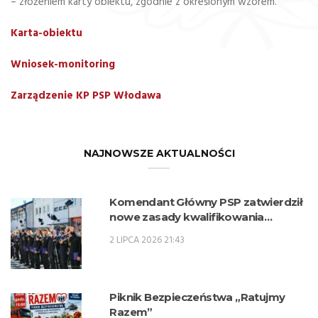
– złożeniem karty obiektu, zgodnie z określonym wzorem.
Karta-obiektu
Wniosek-monitoring
Zarządzenie KP PSP Włodawa
NAJNOWSZE AKTUALNOŚCI
Komendant Główny PSP zatwierdził
nowe zasady kwalifikowania
kandydatów na kwalifikacyjne kursy
2 LIPCA 2026 21:43
zawodowe w zawodzie technik
pożarnictwa (KKZ) w roku szkolnym
2026/2027.
Piknik Bezpieczeństwa „Ratujmy
Razem”