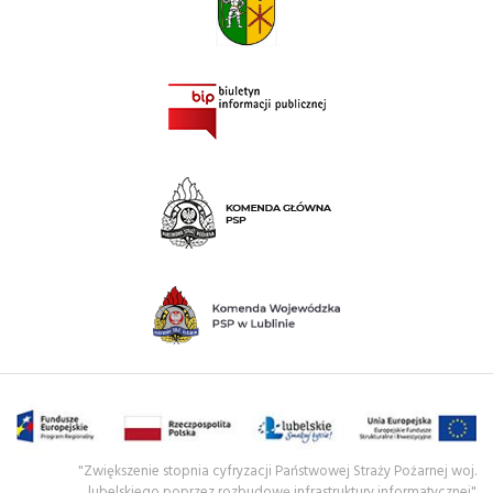
"Zwiększenie stopnia cyfryzacji Państwowej Straży Pożarnej woj.
lubelskiego poprzez rozbudowę infrastruktury informatycznej"