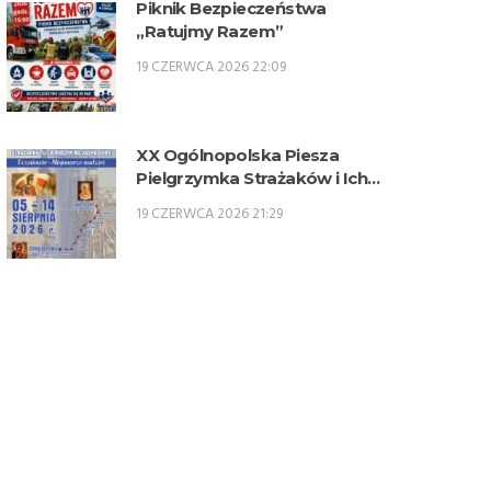
Piknik Bezpieczeństwa
„Ratujmy Razem”
19 CZERWCA 2026 22:09
XX Ogólnopolska Piesza
Pielgrzymka Strażaków i Ich
Rodzin na Jasną Górę – 5-14
19 CZERWCA 2026 21:29
sierpnia 2026 r.