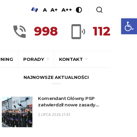
A
A+
A++
Ot
998
112
RNING
PORADY
KONTAKT
NAJNOWSZE AKTUALNOŚCI
Komendant Główny PSP
zatwierdził nowe zasady
kwalifikowania kandydatów na
2 LIPCA 2026 21:43
kwalifikacyjne kursy
zawodowe w zawodzie
technik pożarnictwa (KKZ) w
roku szkolnym 2026/2027.