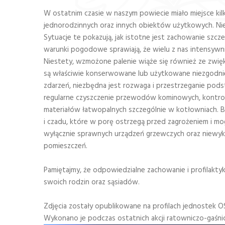
W ostatnim czasie w naszym powiecie miało miejsce ki
jednorodzinnych oraz innych obiektów użytkowych. Nie
Sytuacje te pokazują, jak istotne jest zachowanie szc
warunki pogodowe sprawiają, że wielu z nas intensywni
Niestety, wzmożone palenie wiąże się również ze zwięks
są właściwie konserwowane lub użytkowane niezgodnie
zdarzeń, niezbędna jest rozwaga i przestrzeganie po
regularne czyszczenie przewodów kominowych, kontro
materiałów łatwopalnych szczególnie w kotłowniach.
i czadu, które w porę ostrzegą przed zagrożeniem i mo
wyłącznie sprawnych urządzeń grzewczych oraz niewy
pomieszczeń.
Pamiętajmy, że odpowiedzialne zachowanie i profilakt
swoich rodzin oraz sąsiadów.
Zdjęcia zostały opublikowane na profilach jednostek 
Wykonano je podczas ostatnich akcji ratowniczo-gaśni