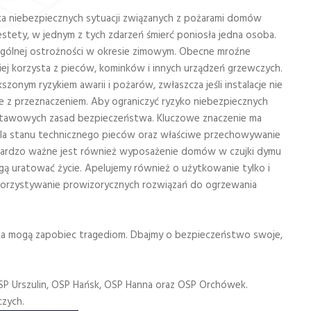
lka niebezpiecznych sytuacji związanych z pożarami domów
stety, w jednym z tych zdarzeń śmierć poniosła jedna osoba.
zególnej ostrożności w okresie zimowym. Obecne mroźne
ej korzysta z pieców, kominków i innych urządzeń grzewczych.
zonym ryzykiem awarii i pożarów, zwłaszcza jeśli instalacje nie
 z przeznaczeniem. Aby ograniczyć ryzyko niebezpiecznych
dstawowych zasad bezpieczeństwa. Kluczowe znaczenie ma
la stanu technicznego pieców oraz właściwe przechowywanie
 Bardzo ważne jest również wyposażenie domów w czujki dymu
gą uratować życie. Apelujemy również o użytkowanie tylko i
korzystywanie prowizorycznych rozwiązań do ogrzewania
yka mogą zapobiec tragediom. Dbajmy o bezpieczeństwo swoje,
OSP Urszulin, OSP Hańsk, OSP Hanna oraz OSP Orchówek.
czych.