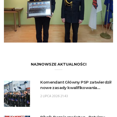
NAJNOWSZE AKTUALNOŚCI
Komendant Główny PSP zatwierdził
nowe zasady kwalifikowania
kandydatów na kwalifikacyjne kursy
2 LIPCA 2026 21:43
zawodowe w zawodzie technik
pożarnictwa (KKZ) w roku szkolnym
2026/2027.