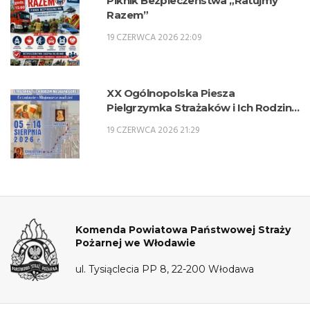
Piknik Bezpieczeństwa „Ratujmy
Razem”
19 CZERWCA 2026 22:09
XX Ogólnopolska Piesza
Pielgrzymka Strażaków i Ich Rodzin
na Jasną Górę – 5-14 sierpnia 2026 r.
19 CZERWCA 2026 21:29
Komenda Powiatowa Państwowej Straży
Pożarnej we Włodawie
ul. Tysiąclecia PP 8, 22-200 Włodawa