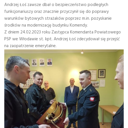
Andrzej Łoś zawsze dbał o bezpieczeństwo podległych
funkcjonariuszy oraz znacznie przyczynił się do poprawy
warunków bytowych strażaków poprzez m.in. pozyskanie
środków na modernizację budynku Komendy.
Z dniem 24.02.2023 roku Zastępca Komendanta Powiatowego
PSP we Włodawie st. kpt. Andrzej Łoś zdecydował się przejść
na zaopatrzenie emerytalne.