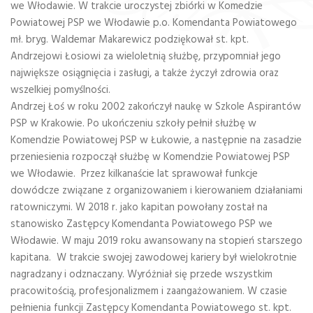
we Włodawie. W trakcie uroczystej zbiórki w Komedzie
Powiatowej PSP we Włodawie p.o. Komendanta Powiatowego
mł. bryg. Waldemar Makarewicz podziękował st. kpt.
Andrzejowi Łosiowi za wieloletnią służbę, przypomniał jego
największe osiągnięcia i zasługi, a także życzył zdrowia oraz
wszelkiej pomyślności.
Andrzej Łoś w roku 2002 zakończył naukę w Szkole Aspirantów
PSP w Krakowie. Po ukończeniu szkoły pełnił służbę w
Komendzie Powiatowej PSP w Łukowie, a następnie na zasadzie
przeniesienia rozpoczął służbę w Komendzie Powiatowej PSP
we Włodawie. Przez kilkanaście lat sprawował funkcje
dowódcze związane z organizowaniem i kierowaniem działaniami
ratowniczymi. W 2018 r. jako kapitan powołany został na
stanowisko Zastępcy Komendanta Powiatowego PSP we
Włodawie. W maju 2019 roku awansowany na stopień starszego
kapitana. W trakcie swojej zawodowej kariery był wielokrotnie
nagradzany i odznaczany. Wyróżniał się przede wszystkim
pracowitością, profesjonalizmem i zaangażowaniem. W czasie
pełnienia funkcji Zastępcy Komendanta Powiatowego st. kpt.