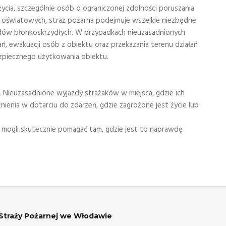
ycia, szczególnie osób o ograniczonej zdolności poruszania
k oświatowych, straż pożarna podejmuje wszelkie niezbędne
wadów błonkoskrzydłych. W przypadkach nieuzasadnionych
ań, ewakuacji osób z obiektu oraz przekazania terenu działań
ezpiecznego użytkowania obiektu.
Nieuzasadnione wyjazdy strażaków w miejsca, gdzie ich
enia w dotarciu do zdarzeń, gdzie zagrożone jest życie lub
 mogli skutecznie pomagać tam, gdzie jest to naprawdę
traży Pożarnej we Włodawie