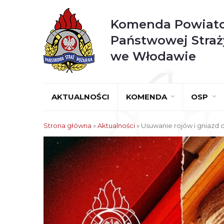
Komenda Powiat
Państwowej Straż
we Włodawie
AKTUALNOŚCI
KOMENDA
OSP
Strona główna
»
Aktualności
»
Usuwanie rojów i gniaz