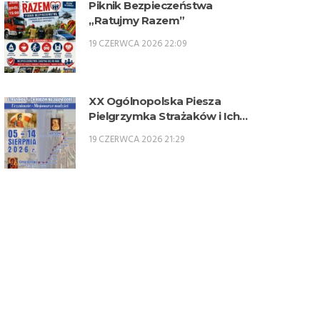
Piknik Bezpieczeństwa
„Ratujmy Razem”
19 CZERWCA 2026 22:09
XX Ogólnopolska Piesza
Pielgrzymka Strażaków i Ich
Rodzin na Jasną Górę – 5-14
19 CZERWCA 2026 21:29
sierpnia 2026 r.