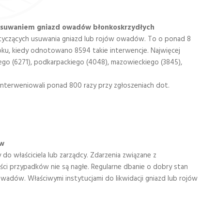
z usuwaniem gniazd owadów błonkoskrzydłych
dotyczących usuwania gniazd lub rojów owadów. To o ponad 8
oku, kiedy odnotowano 8594 takie interwencje. Najwięcej
go (6271), podkarpackiego (4048), mazowieckiego (3845),
 interweniowali ponad 800 razy przy zgłoszeniach dot.
ów
o właściciela lub zarządcy. Zdarzenia związane z
 przypadków nie są nagłe. Regularne dbanie o dobry stan
adów. Właściwymi instytucjami do likwidacji gniazd lub rojów