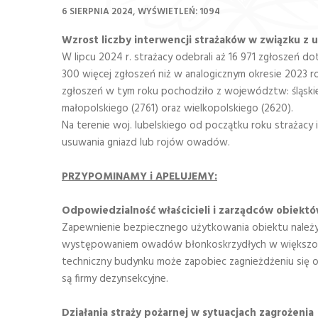
6 SIERPNIA 2024
WYŚWIETLEŃ: 1094
Wzrost liczby interwencji strażaków w związku 
W lipcu 2024 r. strażacy odebrali aż 16 971 zgłoszeń 
300 więcej zgłoszeń niż w analogicznym okresie 2023 r
zgłoszeń w tym roku pochodziło z województw: śląskie
małopolskiego (2761) oraz wielkopolskiego (2620).
Na terenie woj. lubelskiego od początku roku strażacy
usuwania gniazd lub rojów owadów.
PRZYPOMINAMY i APELUJEMY:
Odpowiedzialność właścicieli i zarządców obiekt
Zapewnienie bezpiecznego użytkowania obiektu należy d
występowaniem owadów błonkoskrzydłych w większości
techniczny budynku może zapobiec zagnieżdżeniu się ow
są firmy dezynsekcyjne.
Działania straży pożarnej w sytuacjach zagrożenia