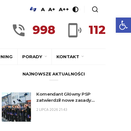
A
A+
A++
Ot
998
112
RNING
PORADY
KONTAKT
NAJNOWSZE AKTUALNOŚCI
Komendant Główny PSP
zatwierdził nowe zasady
kwalifikowania kandydatów na
2 LIPCA 2026 21:43
kwalifikacyjne kursy
zawodowe w zawodzie
technik pożarnictwa (KKZ) w
roku szkolnym 2026/2027.