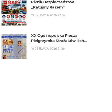
Piknik Bezpieczeństwa
„Ratujmy Razem”
19 CZERWCA 2026 22:09
XX Ogólnopolska Piesza
Pielgrzymka Strażaków i Ich
Rodzin na Jasną Górę – 5-14
19 CZERWCA 2026 21:29
sierpnia 2026 r.