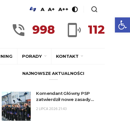
A
A+
A++
Ot
998
112
RNING
PORADY
KONTAKT
NAJNOWSZE AKTUALNOŚCI
Komendant Główny PSP
zatwierdził nowe zasady
kwalifikowania kandydatów na
2 LIPCA 2026 21:43
kwalifikacyjne kursy
zawodowe w zawodzie
technik pożarnictwa (KKZ) w
roku szkolnym 2026/2027.