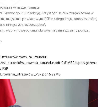
wania w naszej formacji.
nta Głównego PSP nadbryg. Krzysztof Hejduk zorganizował w
, miejskimi i powiatowymi PSP z całego kraju, podczas której
ie niniejszych rozporządzeń.
 m.in. wzory nowego umundurowania zamieszczamy poniżej.
P
z strażaków równ. za umundur.
rzez​_strażaków​_równza​_umundur.pdf
0.81MB
Rozporządzenie
w PSP
urowania​_strażaków​_PSP.pdf
5.22MB