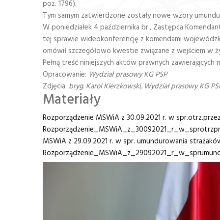
poz. 1796).
Tym samym zatwierdzone zostały nowe wzory umunduro
W poniedziałek 4 października br., Zastępca Komenda
tej sprawie wideokonferencję z komendami wojewódzkimi
omówił szczegółowo kwestie związane z wejściem w życ
Pełną treść niniejszych aktów prawnych zawierających
Opracowanie:
Wydział prasowy KG PSP
Zdjęcia:
bryg. Karol Kierzkowski, Wydział prasowy KG PS
Materiały
Rozporządzenie MSWiA z 30.09.2021 r. w spr.otrz.prze
Rozporządzenie​_MSWiA​_z​_30092021​_r​_w​_sprotrzp
MSWiA z 29.09.2021 r. w spr. umundurowania strażakó
Rozporządzenie​_MSWiA​_z​_29092021​_r​_w​_sprumund