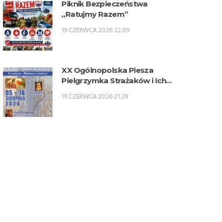
Piknik Bezpieczeństwa
„Ratujmy Razem”
19 CZERWCA 2026 22:09
XX Ogólnopolska Piesza
Pielgrzymka Strażaków i Ich
Rodzin na Jasną Górę – 5-14
19 CZERWCA 2026 21:29
sierpnia 2026 r.