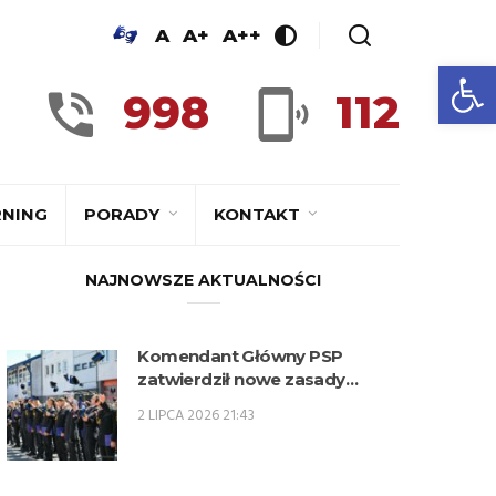
A
A+
A++
Ot
998
112
RNING
PORADY
KONTAKT
NAJNOWSZE AKTUALNOŚCI
Komendant Główny PSP
zatwierdził nowe zasady
kwalifikowania kandydatów na
2 LIPCA 2026 21:43
kwalifikacyjne kursy
zawodowe w zawodzie
technik pożarnictwa (KKZ) w
roku szkolnym 2026/2027.