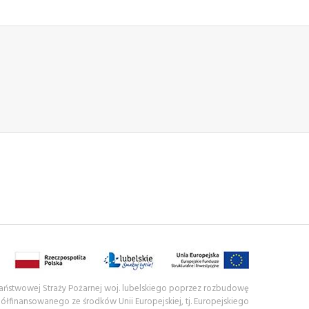
 Państwowej Straży Pożarnej woj. lubelskiego poprzez rozbudowę
półfinansowanego ze środków Unii Europejskiej, tj. Europejskiego