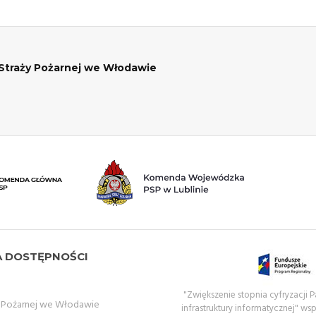
traży Pożarnej we Włodawie
A DOSTĘPNOŚCI
"Zwiększenie stopnia cyfryzacji
 Pożarnej we Włodawie
infrastruktury informatycznej" ws