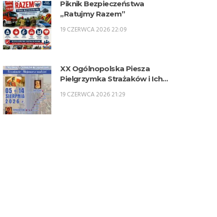
Piknik Bezpieczeństwa
„Ratujmy Razem”
19 CZERWCA 2026 22:09
XX Ogólnopolska Piesza
Pielgrzymka Strażaków i Ich
Rodzin na Jasną Górę – 5-14
19 CZERWCA 2026 21:29
sierpnia 2026 r.