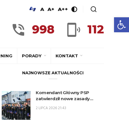
A
A+
A++
Ot
998
112
RNING
PORADY
KONTAKT
NAJNOWSZE AKTUALNOŚCI
Komendant Główny PSP
zatwierdził nowe zasady
kwalifikowania kandydatów na
2 LIPCA 2026 21:43
kwalifikacyjne kursy
zawodowe w zawodzie
technik pożarnictwa (KKZ) w
roku szkolnym 2026/2027.