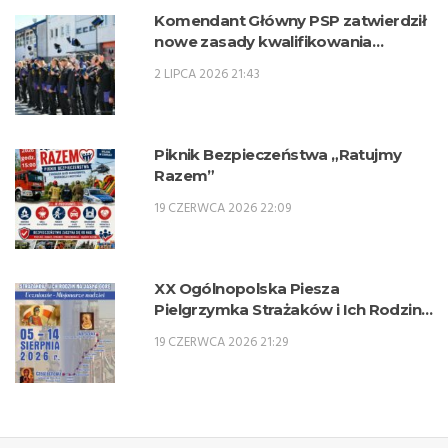
Komendant Główny PSP zatwierdził
nowe zasady kwalifikowania
kandydatów na kwalifikacyjne kursy
2 LIPCA 2026 21:43
zawodowe w zawodzie technik
pożarnictwa (KKZ) w roku szkolnym
2026/2027.
Piknik Bezpieczeństwa „Ratujmy
Razem”
19 CZERWCA 2026 22:09
XX Ogólnopolska Piesza
Pielgrzymka Strażaków i Ich Rodzin
na Jasną Górę – 5-14 sierpnia 2026 r.
19 CZERWCA 2026 21:29