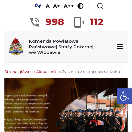
A
A+
A++
998
112
Komenda Powiatowa
Państwowej Straży Pożarnej
we Włodawie
Strona główna
»
Aktualności
»
Życzenia z okazji dnia strażaka.
Ot