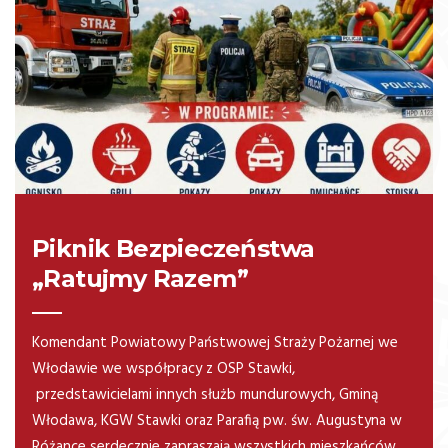
Piknik Bezpieczeństwa
„Ratujmy Razem”
Komendant Powiatowy Państwowej Straży Pożarnej we
Włodawie we współpracy z OSP Stawki,
przedstawicielami innych służb mundurowych, Gminą
Włodawa, KGW Stawki oraz Parafią pw. św. Augustyna w
Różance serdecznie zapraszają wszystkich mieszkańców