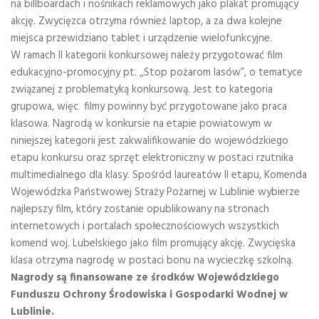
na billboardach i nośnikach reklamowych jako plakat promujący
akcję. Zwycięzca otrzyma również laptop, a za dwa kolejne
miejsca przewidziano tablet i urządzenie wielofunkcyjne.
W ramach II kategorii konkursowej należy przygotować film
edukacyjno-promocyjny pt. ,,Stop pożarom lasów”, o tematyce
związanej z problematyką konkursową. Jest to kategoria
grupowa, więc filmy powinny być przygotowane jako praca
klasowa. Nagrodą w konkursie na etapie powiatowym w
niniejszej kategorii jest zakwalifikowanie do wojewódzkiego
etapu konkursu oraz sprzęt elektroniczny w postaci rzutnika
multimedialnego dla klasy. Spośród laureatów II etapu, Komenda
Wojewódzka Państwowej Straży Pożarnej w Lublinie wybierze
najlepszy film, który zostanie opublikowany na stronach
internetowych i portalach społecznościowych wszystkich
komend woj. Lubelskiego jako film promujący akcję. Zwycięska
klasa otrzyma nagrodę w postaci bonu na wycieczkę szkolną.
Nagrody są finansowane ze środków Wojewódzkiego
Funduszu Ochrony Środowiska i Gospodarki Wodnej w
Lublinie.