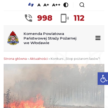
A
A+
A++
998
112
Komenda Powiatowa
Państwowej Straży Pożarnej
we Włodawie
Strona główna
»
Aktualności
»
Konkurs ,,Stop pożarom lasów”!
Ot