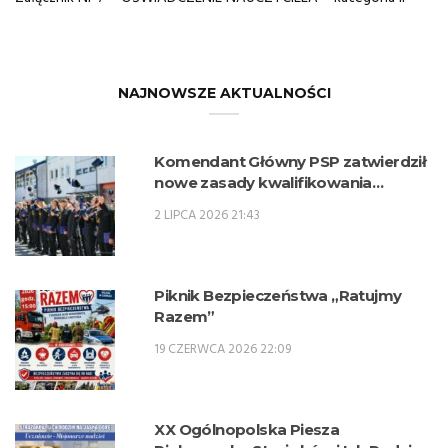
NAJNOWSZE AKTUALNOŚCI
Komendant Główny PSP zatwierdził
nowe zasady kwalifikowania
kandydatów na kwalifikacyjne kursy
2 LIPCA 2026 21:43
zawodowe w zawodzie technik
pożarnictwa (KKZ) w roku szkolnym
2026/2027.
Piknik Bezpieczeństwa „Ratujmy
Razem”
19 CZERWCA 2026 22:09
XX Ogólnopolska Piesza