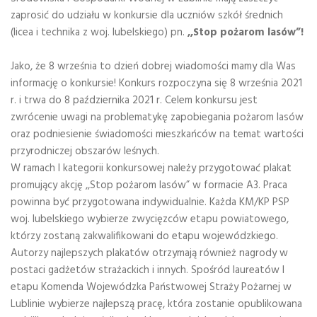
zaprosić do udziału w konkursie dla uczniów szkół średnich
(licea i technika z woj. lubelskiego) pn.
,,Stop pożarom lasów”!
Jako, że 8 września to dzień dobrej wiadomości mamy dla Was
informację o konkursie! Konkurs rozpoczyna się 8 września 2021
r. i trwa do 8 października 2021 r. Celem konkursu jest
zwrócenie uwagi na problematykę zapobiegania pożarom lasów
oraz podniesienie świadomości mieszkańców na temat wartości
przyrodniczej obszarów leśnych.
W ramach I kategorii konkursowej należy przygotować plakat
promujący akcję ,,Stop pożarom lasów” w formacie A3. Praca
powinna być przygotowana indywidualnie. Każda KM/KP PSP
woj. lubelskiego wybierze zwycięzców etapu powiatowego,
którzy zostaną zakwalifikowani do etapu wojewódzkiego.
Autorzy najlepszych plakatów otrzymają również nagrody w
postaci gadżetów strażackich i innych. Spośród laureatów I
etapu Komenda Wojewódzka Państwowej Straży Pożarnej w
Lublinie wybierze najlepszą pracę, która zostanie opublikowana