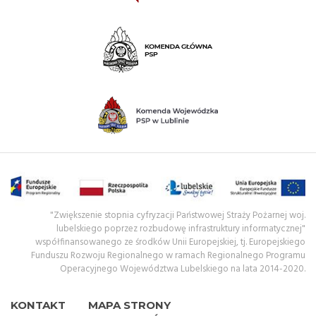
"Zwiększenie stopnia cyfryzacji Państwowej Straży Pożarnej woj.
lubelskiego poprzez rozbudowę infrastruktury informatycznej"
współfinansowanego ze środków Unii Europejskiej, tj. Europejskiego
Funduszu Rozwoju Regionalnego w ramach Regionalnego Programu
Operacyjnego Województwa Lubelskiego na lata 2014-2020.
KONTAKT
MAPA STRONY